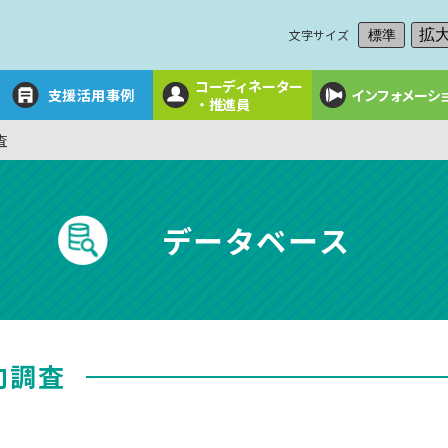
文字サイズ
拡
標準
コーディネーター
支援活用事例
インフォメーシ
・推進員
査
データベース
向調査