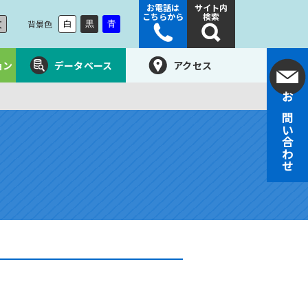
お電話は
サイト内
こちらから
検索
大
背景色
白
黒
青
ョン
データベース
アクセス
お問い合わせ